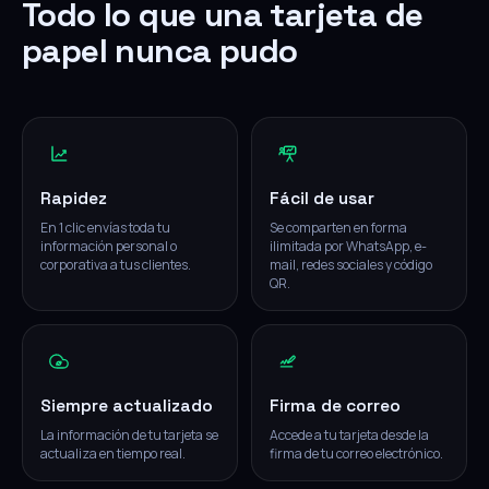
Todo lo que una tarjeta de
papel nunca pudo
Rapidez
Fácil de usar
En 1 clic envías toda tu
Se comparten en forma
información personal o
ilimitada por WhatsApp, e-
corporativa a tus clientes.
mail, redes sociales y código
QR.
Siempre actualizado
Firma de correo
La información de tu tarjeta se
Accede a tu tarjeta desde la
actualiza en tiempo real.
firma de tu correo electrónico.