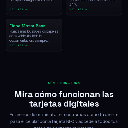
24/7.
Ver más →
Ver más →
Vehículos
Ficha Motor Pass
Nunca más busques los papeles
de tu vehículo: toda la
documentación, siempre
disponible con un solo toque.
Ver más →
CÓMO FUNCIONA
Mira cómo funcionan las
tarjetas digitales
En menos de un minuto te mostramos cómo tu cliente
pasa el celular por la tarjeta NFC y accede a todos tus