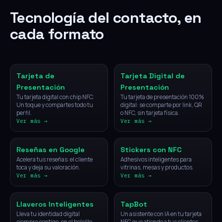
Tecnología del contacto, en
cada formato
NFC
Digital
Tarjeta de
Tarjeta Digital de
Presentación
Presentación
Tu tarjeta digital con chip NFC.
Tu tarjeta de presentación 100%
Un toque y compartes todo tu
digital: se comparte por link, QR
perfil.
o NFC, sin tarjeta física.
Ver más →
Ver más →
NFC
NFC
Reseñas en Google
Stickers con NFC
Acelera tus reseñas: el cliente
Adhesivos inteligentes para
toca y deja su valoración.
vitrinas, mesas y productos.
Ver más →
Ver más →
NFC
IA
Llaveros Inteligentes
TapBot
Lleva tu identidad digital
Un asistente con IA en tu tarjeta
siempre contigo, en el bolsillo.
NFC que atiende a tus clientes