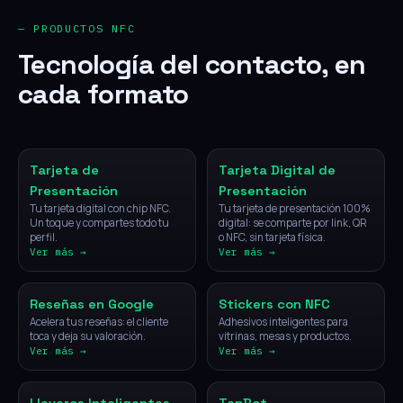
— PRODUCTOS NFC
Tecnología del contacto, en
cada formato
NFC
Digital
Tarjeta de
Tarjeta Digital de
Presentación
Presentación
Tu tarjeta digital con chip NFC.
Tu tarjeta de presentación 100%
Un toque y compartes todo tu
digital: se comparte por link, QR
perfil.
o NFC, sin tarjeta física.
Ver más →
Ver más →
NFC
NFC
Reseñas en Google
Stickers con NFC
Acelera tus reseñas: el cliente
Adhesivos inteligentes para
toca y deja su valoración.
vitrinas, mesas y productos.
Ver más →
Ver más →
NFC
IA