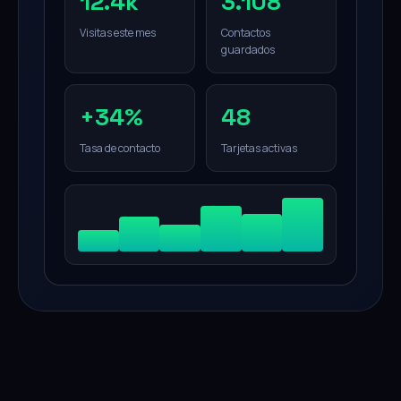
12.4k
3.108
Visitas este mes
Contactos
guardados
+34%
48
Tasa de contacto
Tarjetas activas