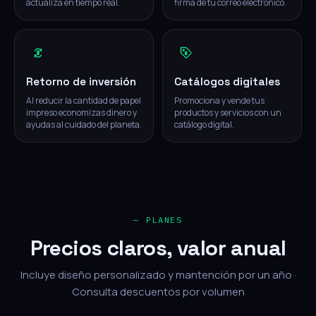
actualiza en tiempo real.
firma de tu correo electrónico.
Retorno de inversión
Catálogos digitales
Al reducir la cantidad de papel
Promociona y vende tus
impreso economizas dinero y
productos y servicios con un
ayudas al cuidado del planeta.
catálogo digital.
— PLANES
Precios claros, valor anual
Incluye diseño personalizado y mantención por un año ·
Consulta descuentos por volumen