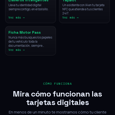
Llaveros Inteligentes
TapBot
Lleva tu identidad digital
Un asistente con IA en tu tarjeta
siempre contigo, en el bolsillo.
NFC que atiende a tus clientes
24/7.
Ver más →
Ver más →
Vehículos
Ficha Motor Pass
Nunca más busques los papeles
de tu vehículo: toda la
documentación, siempre
disponible con un solo toque.
Ver más →
CÓMO FUNCIONA
Mira cómo funcionan las
tarjetas digitales
En menos de un minuto te mostramos cómo tu cliente