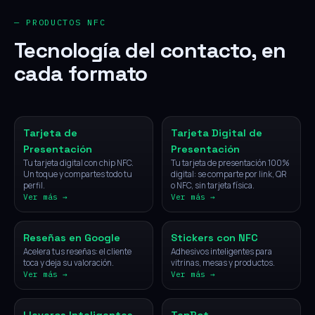
— PRODUCTOS NFC
Tecnología del contacto, en
cada formato
NFC
Digital
Tarjeta de
Tarjeta Digital de
Presentación
Presentación
Tu tarjeta digital con chip NFC.
Tu tarjeta de presentación 100%
Un toque y compartes todo tu
digital: se comparte por link, QR
perfil.
o NFC, sin tarjeta física.
Ver más →
Ver más →
NFC
NFC
Reseñas en Google
Stickers con NFC
Acelera tus reseñas: el cliente
Adhesivos inteligentes para
toca y deja su valoración.
vitrinas, mesas y productos.
Ver más →
Ver más →
NFC
IA