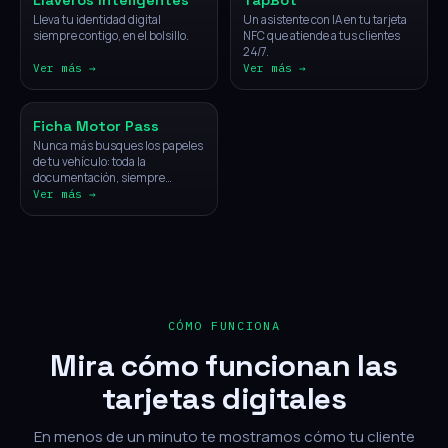
Llaveros Inteligentes
TapBot
Lleva tu identidad digital
Un asistente con IA en tu tarjeta
siempre contigo, en el bolsillo.
NFC que atiende a tus clientes
24/7.
Ver más →
Ver más →
Vehículos
Ficha Motor Pass
Nunca más busques los papeles
de tu vehículo: toda la
documentación, siempre
disponible con un solo toque.
Ver más →
CÓMO FUNCIONA
Mira cómo funcionan las
tarjetas digitales
En menos de un minuto te mostramos cómo tu cliente