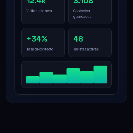
12.4k
3.108
Visitas este mes
Contactos
guardados
+34%
48
Tasa de contacto
Tarjetas activas