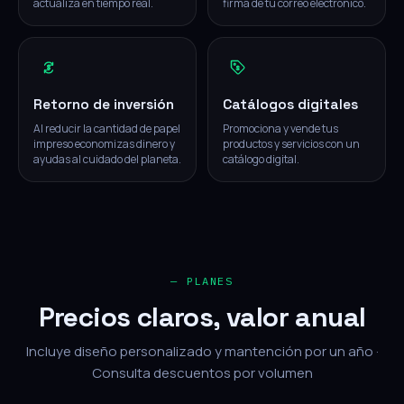
actualiza en tiempo real.
firma de tu correo electrónico.
Retorno de inversión
Catálogos digitales
Al reducir la cantidad de papel
Promociona y vende tus
impreso economizas dinero y
productos y servicios con un
ayudas al cuidado del planeta.
catálogo digital.
— PLANES
Precios claros, valor anual
Incluye diseño personalizado y mantención por un año ·
Consulta descuentos por volumen