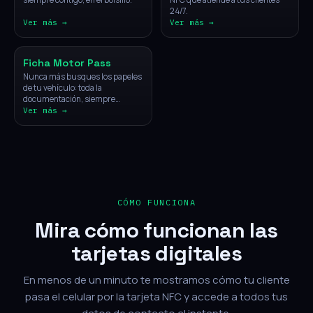
24/7.
Ver más →
Ver más →
Vehículos
Ficha Motor Pass
Nunca más busques los papeles
de tu vehículo: toda la
documentación, siempre
disponible con un solo toque.
Ver más →
CÓMO FUNCIONA
Mira cómo funcionan las
tarjetas digitales
En menos de un minuto te mostramos cómo tu cliente
pasa el celular por la tarjeta NFC y accede a todos tus