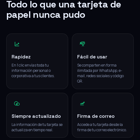
Todo lo que una tarjeta de
papel nunca pudo
Rapidez
Fácil de usar
En 1 clic envías toda tu
Se comparten en forma
información personal o
ilimitada por WhatsApp, e-
corporativa a tus clientes.
mail, redes sociales y código
QR.
Siempre actualizado
Firma de correo
La información de tu tarjeta se
Accede a tu tarjeta desde la
actualiza en tiempo real.
firma de tu correo electrónico.