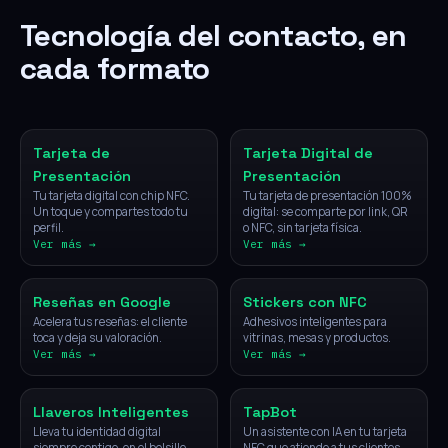
Tecnología del contacto, en
cada formato
NFC
Digital
Tarjeta de
Tarjeta Digital de
Presentación
Presentación
Tu tarjeta digital con chip NFC.
Tu tarjeta de presentación 100%
Un toque y compartes todo tu
digital: se comparte por link, QR
perfil.
o NFC, sin tarjeta física.
Ver más →
Ver más →
NFC
NFC
Reseñas en Google
Stickers con NFC
Acelera tus reseñas: el cliente
Adhesivos inteligentes para
toca y deja su valoración.
vitrinas, mesas y productos.
Ver más →
Ver más →
NFC
IA
Llaveros Inteligentes
TapBot
Lleva tu identidad digital
Un asistente con IA en tu tarjeta
siempre contigo, en el bolsillo.
NFC que atiende a tus clientes