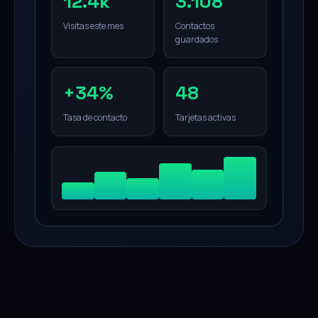
12.4k
3.108
Visitas este mes
Contactos
guardados
+34%
48
Tasa de contacto
Tarjetas activas