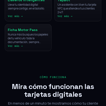
Llaveros Inteligentes
TapBot
Lleva tu identidad digital
Un asistente con IA en tu tarjeta
siempre contigo, en el bolsillo.
NFC que atiende a tus clientes
24/7.
Ver más →
Ver más →
Vehículos
Ficha Motor Pass
Nunca más busques los papeles
de tu vehículo: toda la
documentación, siempre
disponible con un solo toque.
Ver más →
CÓMO FUNCIONA
Mira cómo funcionan las
tarjetas digitales
En menos de un minuto te mostramos cómo tu cliente