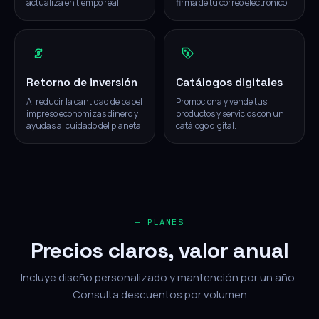
actualiza en tiempo real.
firma de tu correo electrónico.
Retorno de inversión
Catálogos digitales
Al reducir la cantidad de papel
Promociona y vende tus
impreso economizas dinero y
productos y servicios con un
ayudas al cuidado del planeta.
catálogo digital.
— PLANES
Precios claros, valor anual
Incluye diseño personalizado y mantención por un año ·
Consulta descuentos por volumen