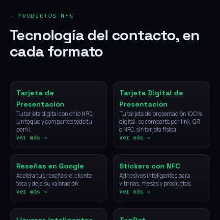
— PRODUCTOS NFC
Tecnología del contacto, en
cada formato
NFC
Digital
Tarjeta de
Tarjeta Digital de
Presentación
Presentación
Tu tarjeta digital con chip NFC.
Tu tarjeta de presentación 100%
Un toque y compartes todo tu
digital: se comparte por link, QR
perfil.
o NFC, sin tarjeta física.
Ver más →
Ver más →
NFC
NFC
Reseñas en Google
Stickers con NFC
Acelera tus reseñas: el cliente
Adhesivos inteligentes para
toca y deja su valoración.
vitrinas, mesas y productos.
Ver más →
Ver más →
NFC
IA