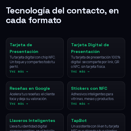
Tecnología del contacto, en
cada formato
NFC
Digital
Tarjeta de
Tarjeta Digital de
Presentación
Presentación
Tu tarjeta digital con chip NFC.
Tu tarjeta de presentación 100%
Un toque y compartes todo tu
digital: se comparte por link, QR
perfil.
o NFC, sin tarjeta física.
Ver más →
Ver más →
NFC
NFC
Reseñas en Google
Stickers con NFC
Acelera tus reseñas: el cliente
Adhesivos inteligentes para
toca y deja su valoración.
vitrinas, mesas y productos.
Ver más →
Ver más →
NFC
IA
Llaveros Inteligentes
TapBot
Lleva tu identidad digital
Un asistente con IA en tu tarjeta
siempre contigo, en el bolsillo.
NFC que atiende a tus clientes