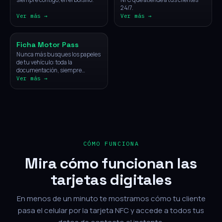
24/7.
Ver más →
Ver más →
Vehículos
Ficha Motor Pass
Nunca más busques los papeles
de tu vehículo: toda la
documentación, siempre
disponible con un solo toque.
Ver más →
CÓMO FUNCIONA
Mira cómo funcionan las
tarjetas digitales
En menos de un minuto te mostramos cómo tu cliente
pasa el celular por la tarjeta NFC y accede a todos tus