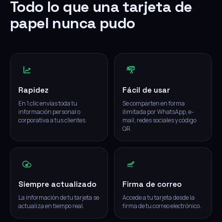
Todo lo que una tarjeta de
papel nunca pudo
Rapidez
Fácil de usar
En 1 clic envías toda tu
Se comparten en forma
información personal o
ilimitada por WhatsApp, e-
corporativa a tus clientes.
mail, redes sociales y código
QR.
Siempre actualizado
Firma de correo
La información de tu tarjeta se
Accede a tu tarjeta desde la
actualiza en tiempo real.
firma de tu correo electrónico.