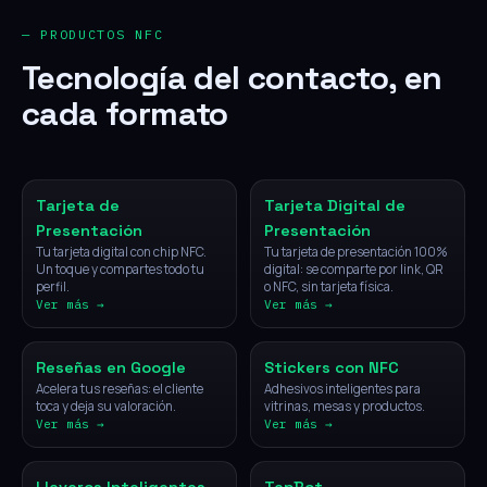
— PRODUCTOS NFC
Tecnología del contacto, en
cada formato
NFC
Digital
Tarjeta de
Tarjeta Digital de
Presentación
Presentación
Tu tarjeta digital con chip NFC.
Tu tarjeta de presentación 100%
Un toque y compartes todo tu
digital: se comparte por link, QR
perfil.
o NFC, sin tarjeta física.
Ver más →
Ver más →
NFC
NFC
Reseñas en Google
Stickers con NFC
Acelera tus reseñas: el cliente
Adhesivos inteligentes para
toca y deja su valoración.
vitrinas, mesas y productos.
Ver más →
Ver más →
NFC
IA