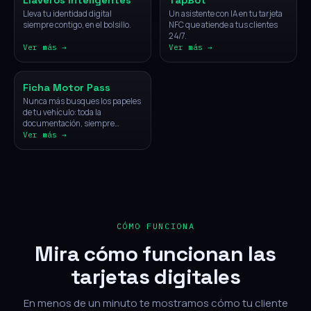
Llaveros Inteligentes
TapBot
Lleva tu identidad digital
Un asistente con IA en tu tarjeta
siempre contigo, en el bolsillo.
NFC que atiende a tus clientes
24/7.
Ver más →
Ver más →
Vehículos
Ficha Motor Pass
Nunca más busques los papeles
de tu vehículo: toda la
documentación, siempre
disponible con un solo toque.
Ver más →
CÓMO FUNCIONA
Mira cómo funcionan las
tarjetas digitales
En menos de un minuto te mostramos cómo tu cliente