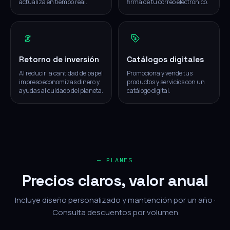
actualiza en tiempo real.
firma de tu correo electrónico.
Retorno de inversión
Catálogos digitales
Al reducir la cantidad de papel
Promociona y vende tus
impreso economizas dinero y
productos y servicios con un
ayudas al cuidado del planeta.
catálogo digital.
— PLANES
Precios claros, valor anual
Incluye diseño personalizado y mantención por un año ·
Consulta descuentos por volumen