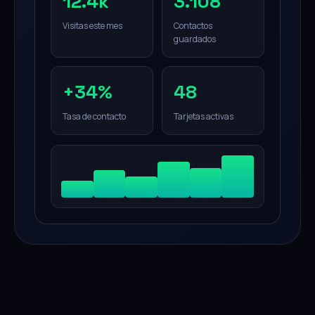
12.4k
3.108
Visitas este mes
Contactos
guardados
+34%
48
Tasa de contacto
Tarjetas activas