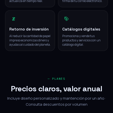
actualiza en tiempo real.
firma de tu correo electrónico.
Retorno de inversión
Catálogos digitales
Al reducir la cantidad de papel
Promociona y vende tus
impreso economizas dinero y
productos y servicios con un
ayudas al cuidado del planeta.
catálogo digital.
— PLANES
Precios claros, valor anual
Incluye diseño personalizado y mantención por un año ·
Consulta descuentos por volumen