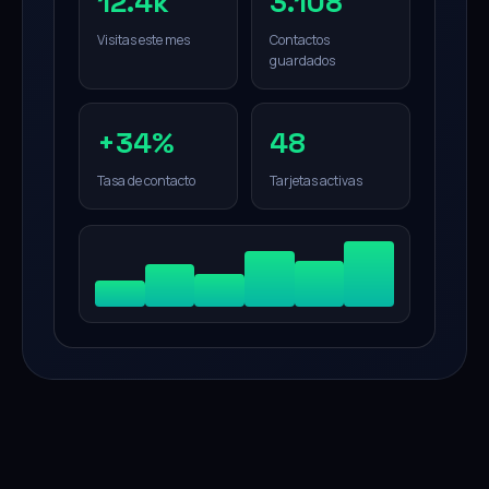
12.4k
3.108
Visitas este mes
Contactos
guardados
+34%
48
Tasa de contacto
Tarjetas activas