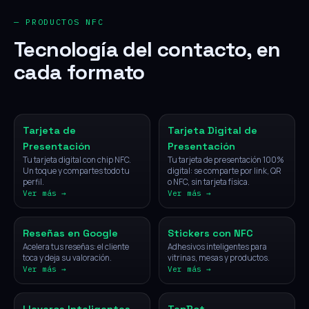
— PRODUCTOS NFC
Tecnología del contacto, en
cada formato
NFC
Digital
Tarjeta de
Tarjeta Digital de
Presentación
Presentación
Tu tarjeta digital con chip NFC.
Tu tarjeta de presentación 100%
Un toque y compartes todo tu
digital: se comparte por link, QR
perfil.
o NFC, sin tarjeta física.
Ver más →
Ver más →
NFC
NFC
Reseñas en Google
Stickers con NFC
Acelera tus reseñas: el cliente
Adhesivos inteligentes para
toca y deja su valoración.
vitrinas, mesas y productos.
Ver más →
Ver más →
NFC
IA