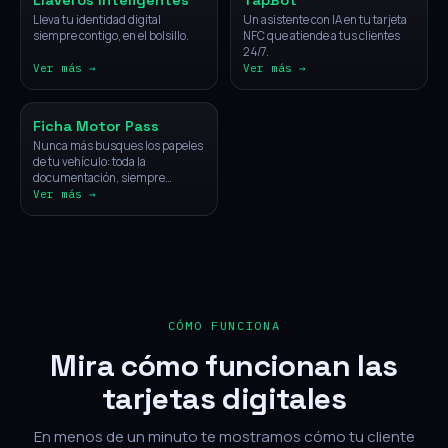
Llaveros Inteligentes
TapBot
Lleva tu identidad digital
Un asistente con IA en tu tarjeta
siempre contigo, en el bolsillo.
NFC que atiende a tus clientes
24/7.
Ver más →
Ver más →
Vehículos
Ficha Motor Pass
Nunca más busques los papeles
de tu vehículo: toda la
documentación, siempre
disponible con un solo toque.
Ver más →
CÓMO FUNCIONA
Mira cómo funcionan las
tarjetas digitales
En menos de un minuto te mostramos cómo tu cliente