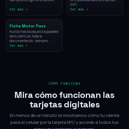
24/7.
Ver más →
Ver más →
Vehículos
Ficha Motor Pass
Nunca más busques los papeles
de tu vehículo: toda la
documentación, siempre
disponible con un solo toque.
Ver más →
CÓMO FUNCIONA
Mira cómo funcionan las
tarjetas digitales
En menos de un minuto te mostramos cómo tu cliente
pasa el celular por la tarjeta NFC y accede a todos tus