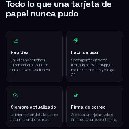
Todo lo que una tarjeta de
papel nunca pudo
Rapidez
Fácil de usar
En 1 clic envías toda tu
Se comparten en forma
información personal o
ilimitada por WhatsApp, e-
corporativa a tus clientes.
mail, redes sociales y código
QR.
Siempre actualizado
Firma de correo
La información de tu tarjeta se
Accede a tu tarjeta desde la
actualiza en tiempo real.
firma de tu correo electrónico.