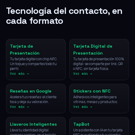
Tecnología del contacto, en
cada formato
NFC
Digital
Tarjeta de
Tarjeta Digital de
Presentación
Presentación
Tu tarjeta digital con chip NFC.
Tu tarjeta de presentación 100%
Un toque y compartes todo tu
digital: se comparte por link, QR
perfil.
o NFC, sin tarjeta física.
Ver más →
Ver más →
NFC
NFC
Reseñas en Google
Stickers con NFC
Acelera tus reseñas: el cliente
Adhesivos inteligentes para
toca y deja su valoración.
vitrinas, mesas y productos.
Ver más →
Ver más →
NFC
IA
Llaveros Inteligentes
TapBot
Lleva tu identidad digital
Un asistente con IA en tu tarjeta
siempre contigo, en el bolsillo.
NFC que atiende a tus clientes