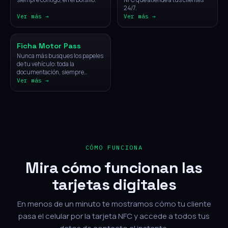
24/7.
Ver más →
Ver más →
Vehículos
Ficha Motor Pass
Nunca más busques los papeles
de tu vehículo: toda la
documentación, siempre
disponible con un solo toque.
Ver más →
CÓMO FUNCIONA
Mira cómo funcionan las
tarjetas digitales
En menos de un minuto te mostramos cómo tu cliente
pasa el celular por la tarjeta NFC y accede a todos tus