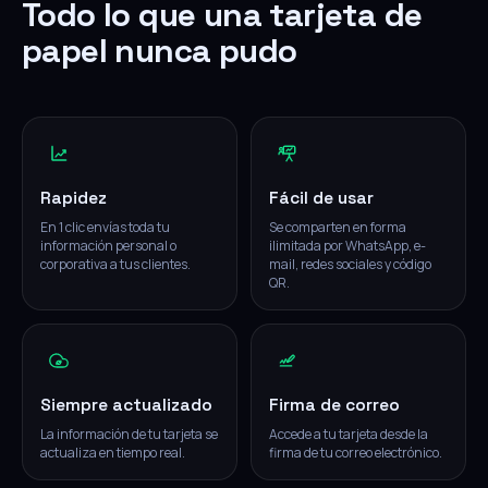
Todo lo que una tarjeta de
papel nunca pudo
Rapidez
Fácil de usar
En 1 clic envías toda tu
Se comparten en forma
información personal o
ilimitada por WhatsApp, e-
corporativa a tus clientes.
mail, redes sociales y código
QR.
Siempre actualizado
Firma de correo
La información de tu tarjeta se
Accede a tu tarjeta desde la
actualiza en tiempo real.
firma de tu correo electrónico.