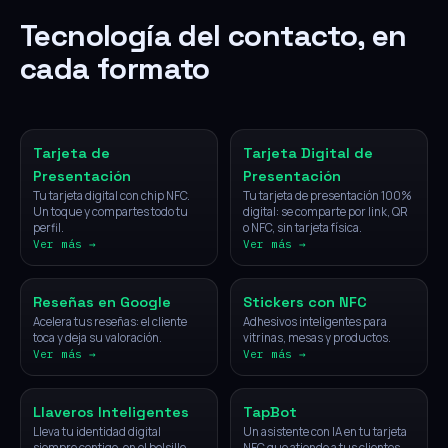
Tecnología del contacto, en
cada formato
NFC
Digital
Tarjeta de
Tarjeta Digital de
Presentación
Presentación
Tu tarjeta digital con chip NFC.
Tu tarjeta de presentación 100%
Un toque y compartes todo tu
digital: se comparte por link, QR
perfil.
o NFC, sin tarjeta física.
Ver más →
Ver más →
NFC
NFC
Reseñas en Google
Stickers con NFC
Acelera tus reseñas: el cliente
Adhesivos inteligentes para
toca y deja su valoración.
vitrinas, mesas y productos.
Ver más →
Ver más →
NFC
IA
Llaveros Inteligentes
TapBot
Lleva tu identidad digital
Un asistente con IA en tu tarjeta
siempre contigo, en el bolsillo.
NFC que atiende a tus clientes