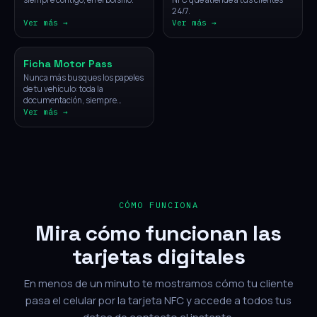
24/7.
Ver más →
Ver más →
Vehículos
Ficha Motor Pass
Nunca más busques los papeles
de tu vehículo: toda la
documentación, siempre
disponible con un solo toque.
Ver más →
CÓMO FUNCIONA
Mira cómo funcionan las
tarjetas digitales
En menos de un minuto te mostramos cómo tu cliente
pasa el celular por la tarjeta NFC y accede a todos tus