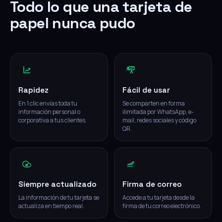
Todo lo que una tarjeta de
papel nunca pudo
Rapidez
Fácil de usar
En 1 clic envías toda tu
Se comparten en forma
información personal o
ilimitada por WhatsApp, e-
corporativa a tus clientes.
mail, redes sociales y código
QR.
Siempre actualizado
Firma de correo
La información de tu tarjeta se
Accede a tu tarjeta desde la
actualiza en tiempo real.
firma de tu correo electrónico.