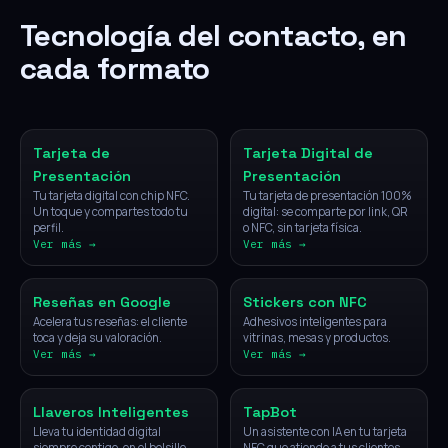
Tecnología del contacto, en
cada formato
NFC
Digital
Tarjeta de
Tarjeta Digital de
Presentación
Presentación
Tu tarjeta digital con chip NFC.
Tu tarjeta de presentación 100%
Un toque y compartes todo tu
digital: se comparte por link, QR
perfil.
o NFC, sin tarjeta física.
Ver más →
Ver más →
NFC
NFC
Reseñas en Google
Stickers con NFC
Acelera tus reseñas: el cliente
Adhesivos inteligentes para
toca y deja su valoración.
vitrinas, mesas y productos.
Ver más →
Ver más →
NFC
IA
Llaveros Inteligentes
TapBot
Lleva tu identidad digital
Un asistente con IA en tu tarjeta
siempre contigo, en el bolsillo.
NFC que atiende a tus clientes